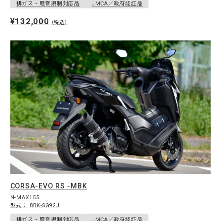
排ガス・騒音規制対応品
JMCA／政府認証品
¥132,000
（税込）
CORSA-EVO RS -MBK
N-MAX155
型式：
8BK-SG92J
排ガス・騒音規制対応品
JMCA／政府認証品