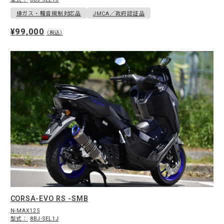
排ガス・騒音規制対応品
JMCA／政府認証品
¥99,000
（税込）
CORSA-EVO RS -SMB
N-MAX125
型式：
8BJ-SEL1J