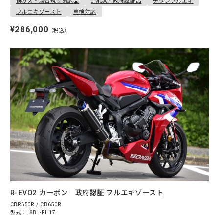
排ガス・騒音規制対応品
JMCA／政府認証品
チタンフルエキ
フルエキゾースト
車検対応
¥286,000
（税込）
R-EVO2 カーボン 政府認証 フルエキゾースト
CBR650R / CB650R
型式：
8BL-RH17