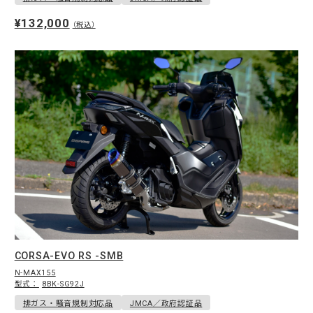
¥132,000
（税込）
CORSA-EVO RS -SMB
N-MAX155
型式：
8BK-SG92J
排ガス・騒音規制対応品
JMCA／政府認証品