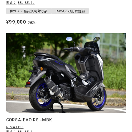
型式：
8BJ-SEL1J
排ガス・騒音規制対応品
JMCA／政府認証品
¥99,000
（税込）
CORSA-EVO RS -MBK
N-MAX125
型式：
8BJ-SEL1J