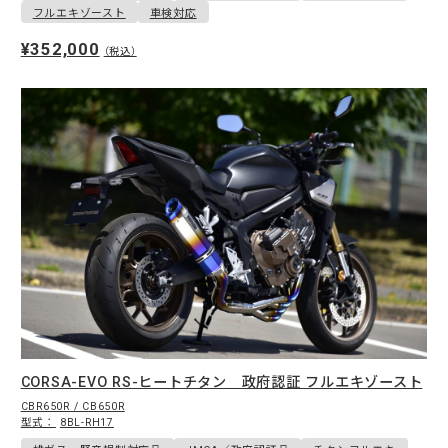
フルエキゾースト
車検対応
¥352,000
（税込）
CORSA-EVO RS-ヒートチタン 政府認証 フルエキゾースト
CBR650R / CB650R
型式：
8BL-RH17