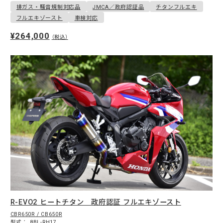
排ガス・騒音規制対応品
JMCA／政府認証品
チタンフルエキ
フルエキゾースト
車検対応
¥264,000
（税込）
R-EVO2 ヒートチタン 政府認証 フルエキゾースト
CBR650R / CB650R
型式：
8BL-RH17