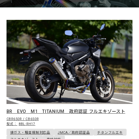
menu
BR EVO M1 TITANIUM 政府認証 フルエキゾースト
CBR650R / CB650R
型式：
8BL-RH17
排ガス・騒音規制対応品
JMCA／政府認証品
チタンフルエキ