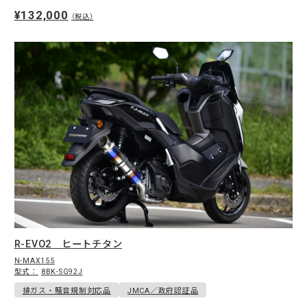
¥132,000
（税込）
R-EVO2 ヒートチタン
N-MAX155
型式：
8BK-SG92J
排ガス・騒音規制対応品
JMCA／政府認証品