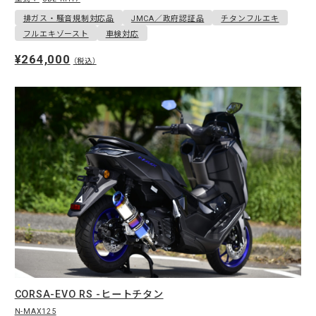
排ガス・騒音規制対応品
JMCA／政府認証品
チタンフルエキ
フルエキゾースト
車検対応
¥264,000
（税込）
CORSA-EVO RS -ヒートチタン
N-MAX125