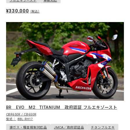
フルエキゾースト
車検対応
¥330,000
（税込）
BR EVO M2 TITANIUM 政府認証 フルエキゾースト
CBR650R / CB650R
型式：
8BL-RH17
排ガス・騒音規制対応品
JMCA／政府認証品
チタンフルエキ