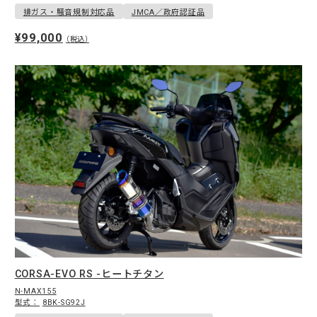
排ガス・騒音規制対応品
JMCA／政府認証品
¥99,000
（税込）
CORSA-EVO RS -ヒートチタン
N-MAX155
型式：
8BK-SG92J