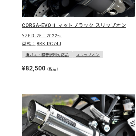
CORSA-EVOⅡ マットブラック スリップオン
YZF R-25：2022〜
型式：
8BK-RG74J
排ガス・騒音規制対応品
スリップオン
¥82,500
（税込）