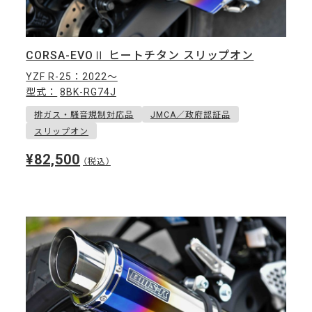
CORSA-EVOⅡ ヒートチタン スリップオン
YZF R-25：2022〜
型式：
8BK-RG74J
排ガス・騒音規制対応品
JMCA／政府認証品
スリップオン
¥82,500
（税込）