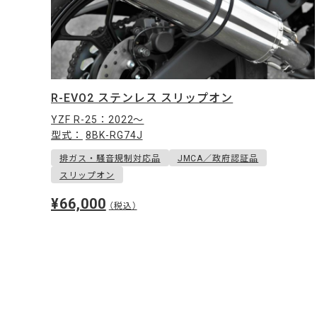
R-EVO2 ステンレス スリップオン
YZF R-25：2022〜
型式：
8BK-RG74J
排ガス・騒音規制対応品
JMCA／政府認証品
スリップオン
¥66,000
（税込）