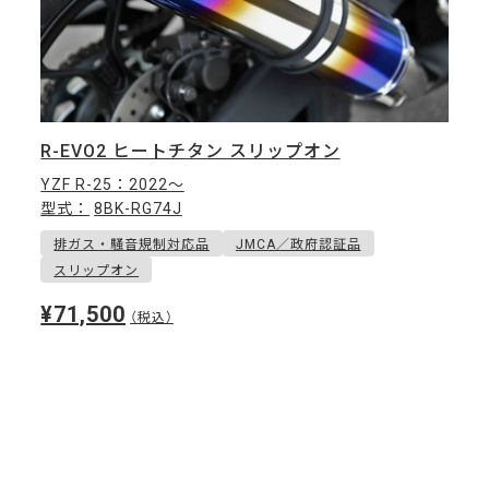
R-EVO2 ヒートチタン スリップオン
YZF R-25：2022〜
型式：
8BK-RG74J
排ガス・騒音規制対応品
JMCA／政府認証品
スリップオン
¥71,500
（税込）