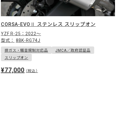
CORSA-EVOⅡ ステンレス スリップオン
YZF R-25：2022〜
型式：
8BK-RG74J
排ガス・騒音規制対応品
JMCA／政府認証品
スリップオン
¥77,000
（税込）