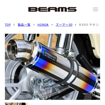
menu
TOP
製品一覧
HONDA
ズーマー50
R-EVO チタン