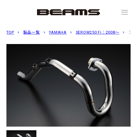
menu
TOP
製品一覧
YAMAHA
SEROW250 Fi：2008〜
フロ