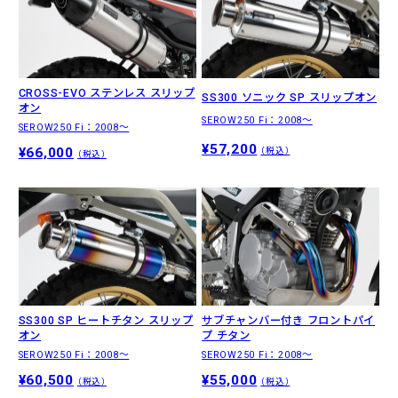
CROSS-EVO ステンレス スリップ
SS300 ソニック SP スリップオン
オン
SEROW250 Fi：2008〜
SEROW250 Fi：2008〜
¥57,200
¥66,000
（税込）
（税込）
SS300 SP ヒートチタン スリップ
サブチャンバー付き フロントパイ
オン
プ チタン
SEROW250 Fi：2008〜
SEROW250 Fi：2008〜
¥60,500
¥55,000
（税込）
（税込）