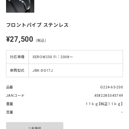
フロントパイプ ステンレス
¥27,500
（税込）
対応車種
SEROW250 Fi：2008〜
車両型式
JBK-DG17J
品番
G224-65-200
JANコード
4582285345749
重量
1.1ｋｇ【純正1.1ｋｇ】
音量
−
２年保証