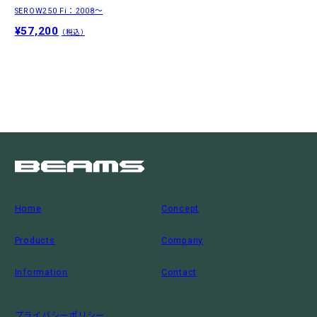
SEROW250 Fi：2008〜
¥57,200
（税込）
Home
Concept
Products
Company
Information
Contact
プライバシーポリシー