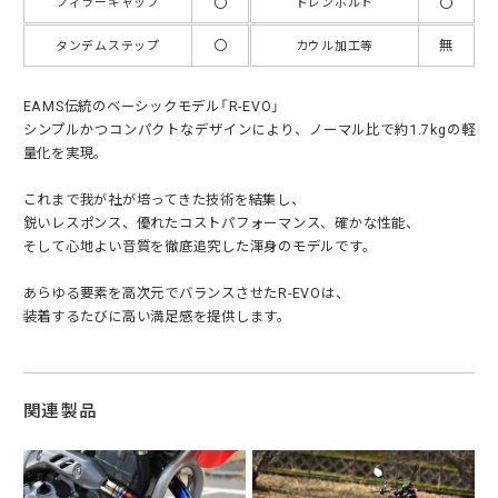
〇
〇
フィラーキャップ
ドレンボルト
〇
無
タンデムステップ
カウル加工等
EAMS伝統のベーシックモデル「R-EVO」
シンプルかつコンパクトなデザインにより、ノーマル比で約1.7kgの軽
量化を実現。
これまで我が社が培ってきた技術を結集し、
鋭いレスポンス、優れたコストパフォーマンス、確かな性能、
そして心地よい音質を徹底追究した渾身のモデルです。
あらゆる要素を高次元でバランスさせたR-EVOは、
装着するたびに高い満足感を提供します。
関連製品