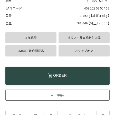
品番
G1027-53-P6J
JANコード
4582285350163
重量
3.05kg【純正4.8kg】
音量
90.0db【純正87.0db】
２年保証
排ガス・騒音規制対応品
JMCA／政府認証品
スリップオン
ORDER
WEB特典