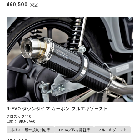
¥60,500
（税込）
R-EVO ダウンタイプ カーボン フルエキゾースト
クロスカブ110
型式：
8BJ-JA60
排ガス・騒音規制対応品
JMCA／政府認証品
フルエキゾースト