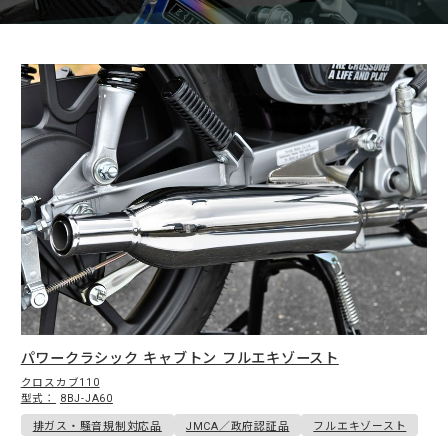
menu
パワークラシック キャブトン フルエキゾースト
クロスカブ110
型式：
8BJ-JA60
排ガス・騒音規制対応品
JMCA／政府認証品
フルエキゾースト