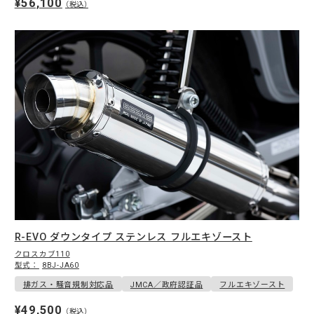
¥56,100
（税込）
R-EVO ダウンタイプ ステンレス フルエキゾースト
クロスカブ110
型式：
8BJ-JA60
排ガス・騒音規制対応品
JMCA／政府認証品
フルエキゾースト
¥49,500
（税込）