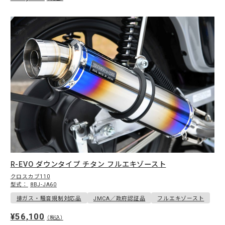
R-EVO ダウンタイプ チタン フルエキゾースト
クロスカブ110
型式：
8BJ-JA60
排ガス・騒音規制対応品
JMCA／政府認証品
フルエキゾースト
¥56,100
（税込）