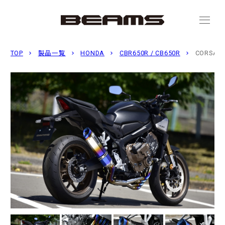
menu
TOP
製品一覧
HONDA
CBR650R / CB650R
CORSA