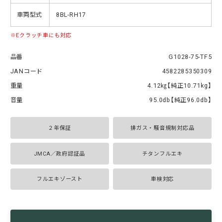
車両型式
8BL-RH17
Eクラッチ車にも対応
品番
G1028-75-TF5
JANコード
4582285350309
重量
4.12㎏【純正10.71kg】
音量
95.0db【純正96.0db】
２年保証
排ガス・騒音規制対応品
JMCA／政府認証品
チタンフルエキ
フルエキゾースト
車検対応