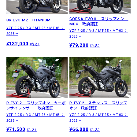
CORSA-EVOⅡ スリップオン
BR EVO M2 TITANIUM
MBK 政府認証
YZF R-25 / R-3 / MT-25 / MT-03 ：
YZF R-25 / R-3 / MT-25 / MT-03 ：
2025～
2025～
¥132,000
¥79,200
（税込）
（税込）
R-EVO２ スリップオン カーボ
R-EVO2 ステンレス スリップ
ンサイレンサー 政府認証
オン 政府認証
YZF R-25 / R-3 / MT-25 / MT-03 ：
YZF R-25 / R-3 / MT-25 / MT-03 ：
2025～
2025～
¥71,500
¥66,000
（税込）
（税込）