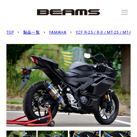
menu
TOP
製品一覧
YAMAHA
YZF R-25 / R-3 / MT-25 / MT-0