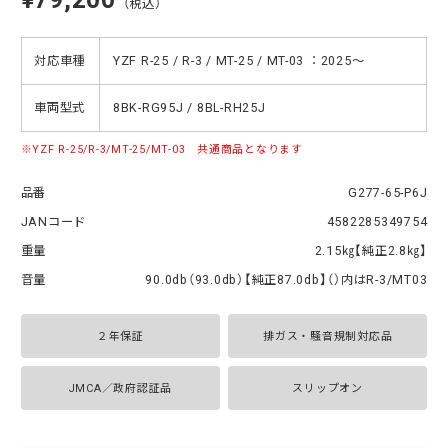
（税込）
対応車種
YZF R-25 / R-3 / MT-25 / MT-03 ：2025～
車両型式
8BK-RG95J / 8BL-RH25J
YZF R-25/R-3/MT-25/MT-03 共通商品となります
品番
G277-65-P6J
JANコード
4582285349754
重量
2.15㎏【純正2.8㎏】
音量
90.0db（93.0db）【純正87.0db】（）内はR-3/MT03
２年保証
排ガス・騒音規制対応品
JMCA／政府認証品
スリップオン