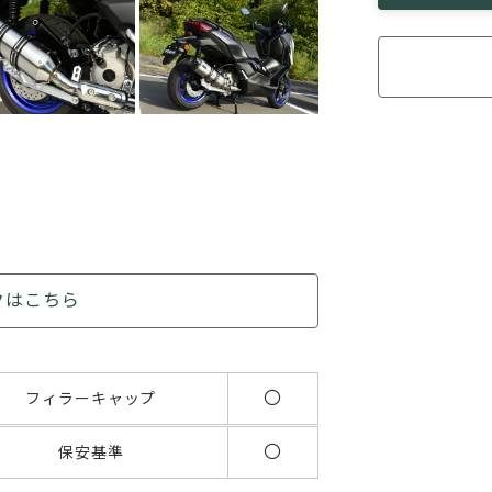
クはこちら
〇
フィラーキャップ
〇
保安基準