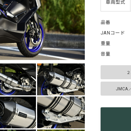
車両型式
品番
JANコード
重量
音量
２
JMC