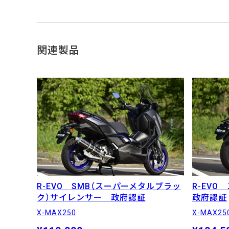
関連製品
R-EVO SMB（スーパーメタルブラッ
R-EV
ク）サイレンサー 政府認証
政府認証
X-MAX250
X-MAX25