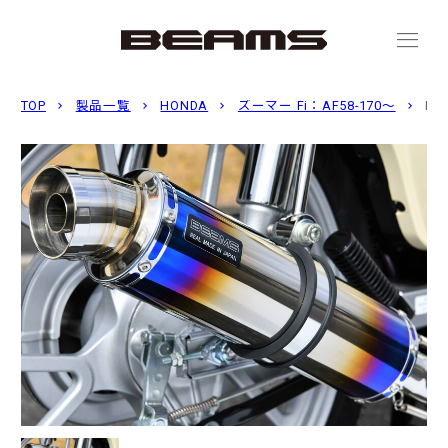
menu
TOP
製品一覧
HONDA
ズーマー Fi：AF58-170〜
R-