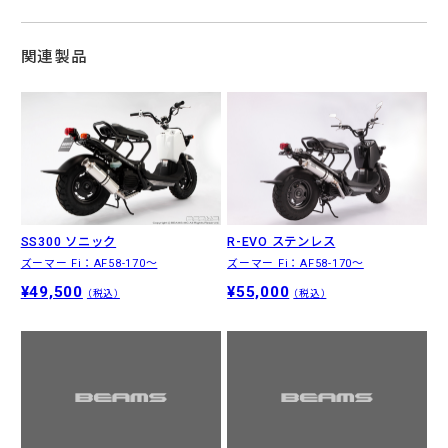
関連製品
SS300 ソニック
R-EVO ステンレス
ズーマー Fi：AF58-170〜
ズーマー Fi：AF58-170〜
¥49,500
¥55,000
（税込）
（税込）