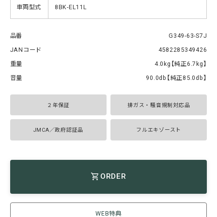
車両型式
8BK-EL11L
品番
G349-63-S7J
JANコード
4582285349426
重量
4.0kg【純正6.7kg】
音量
90.0db【純正85.0db】
２年保証
排ガス・騒音規制対応品
JMCA／政府認証品
フルエキゾースト
ORDER
WEB特典