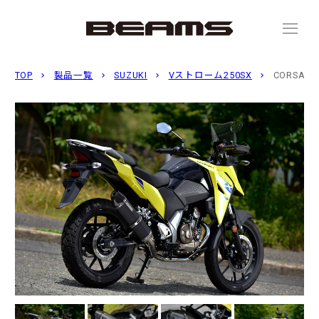
menu
TOP
製品一覧
SUZUKI
Vストローム250SX
CORSA