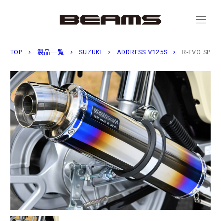
menu
TOP
製品一覧
SUZUKI
ADDRESS V125S
R-EVO SP 