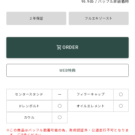
96.9db / バッフル非装着時
２年保証
フルエキゾースト
ORDER
WEB特典
ー
◯
センタースタンド
フィラーキャップ
◯
◯
ドレンボルト
オイルエレメント
◯
カウル
この商品はバッフル脱着可能の為、政府認証外・公道走行不可となりま