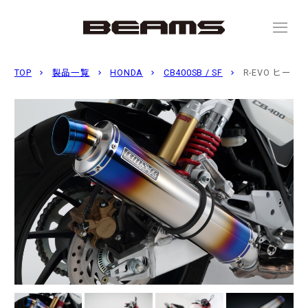
menu
TOP
製品一覧
HONDA
CB400SB / SF
R-EVO ヒー