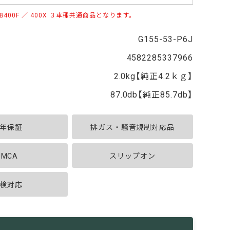
 CB400F ／ 400X ３車種共通商品となります。
G155-53-P6J
4582285337966
2.0kg【純正4.2ｋｇ】
87.0db【純正85.7db】
年保証
排ガス・騒音規制対応品
JMCA
スリップオン
検対応