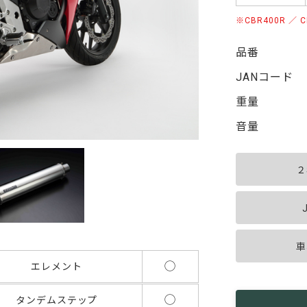
CBR400R ／
品番
JANコード
重量
音量
２
車
◯
エレメント
◯
タンデムステップ