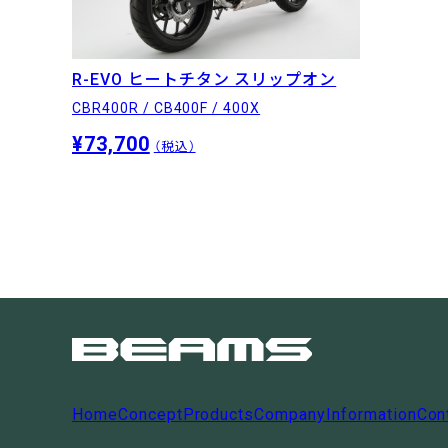
R-EVO ヒートチタン スリップオン
CBR400R / CB400F / 400X
¥73,700
（税込）
Home
Concept
Products
Company
Information
Con