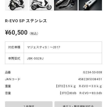
R-EVO SP ステンレス
¥60,500
（税込）
対応車種
マジェスティS：〜2017
車両型式
JBK-SG28J
品番
G234-53-008
JANコード
4582285338451
重量
【STD】5.9ｋｇ R-EVO＝3.0ｋｇ
音量
【STD】80db R-EVO＝83.0db
２年保証
排ガス・騒音規制対応品