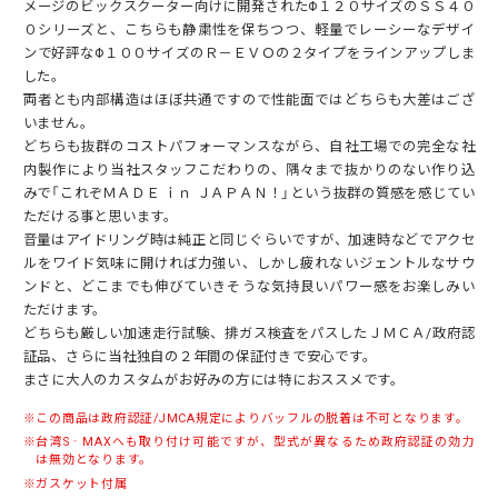
メージのビックスクーター向けに開発されたΦ１２０サイズのＳＳ４０
０シリーズと、こちらも静粛性を保ちつつ、軽量でレーシーなデザイ
ンで好評なΦ１００サイズのＲ－ＥＶＯの２タイプをラインアップしま
した。
両者とも内部構造はほぼ共通ですので性能面ではどちらも大差はござ
いません。
どちらも抜群のコストパフォーマンスながら、自社工場での完全な社
内製作により当社スタッフこだわりの、隅々まで抜かりのない作り込
みで「これぞＭＡＤＥ ｉｎ ＪＡＰＡＮ！」という抜群の質感を感じてい
ただける事と思います。
音量はアイドリング時は純正と同じぐらいですが、加速時などでアクセ
ルをワイド気味に開ければ力強い、しかし疲れないジェントルなサウ
ンドと、どこまでも伸びていきそうな気持良いパワー感をお楽しみい
ただけます。
どちらも厳しい加速走行試験、排ガス検査をパスしたＪＭＣＡ/政府認
証品、さらに当社独自の２年間の保証付きで安心です。
まさに大人のカスタムがお好みの方には特におススメです。
この商品は政府認証/JMCA規定によりバッフルの脱着は不可となります。
台湾S‐MAXへも取り付け可能ですが、型式が異なるため政府認証の効力
は無効となります。
ガスケット付属