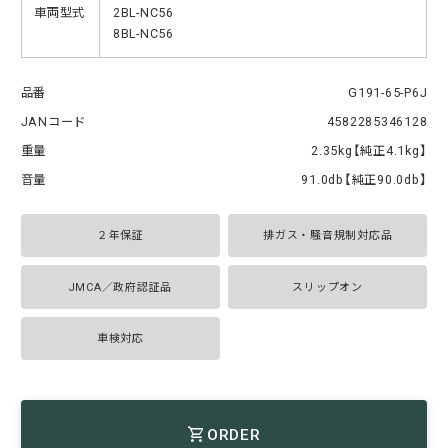
車両型式
2BL-NC56
8BL-NC56
品番
G191-65-P6J
JANコード
4582285346128
重量
2.35kg【純正4.1kg】
音量
91.0db【純正90.0db】
２年保証
排ガス・騒音規制対応品
JMCA／政府認証品
スリップオン
車検対応
ORDER