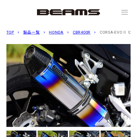
menu
TOP
製品一覧
HONDA
CBR400R
CORSA-EVOⅡ 