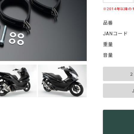
2014年以降
品番
JANコード
重量
音量
２