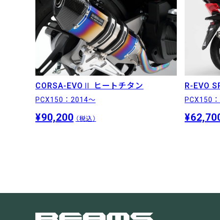
CORSA-EVOⅡ ヒートチタン
R-EVO 
PCX150：2014〜
PCX150：
¥90,200
¥62,70
（税込）