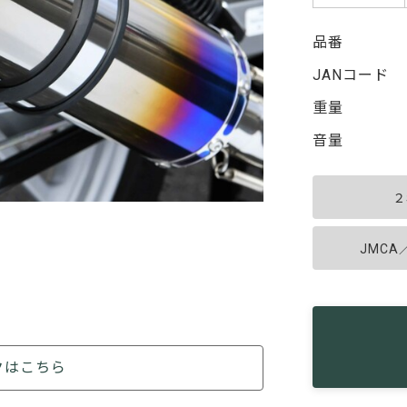
品番
JANコード
重量
音量
２
JMC
クはこちら