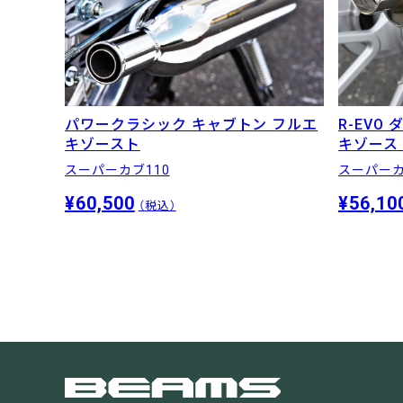
R-EVO
パワークラシック キャブトン フルエ
キゾース
キゾースト
スーパーカ
スーパーカブ110
¥56,10
¥60,500
（税込）