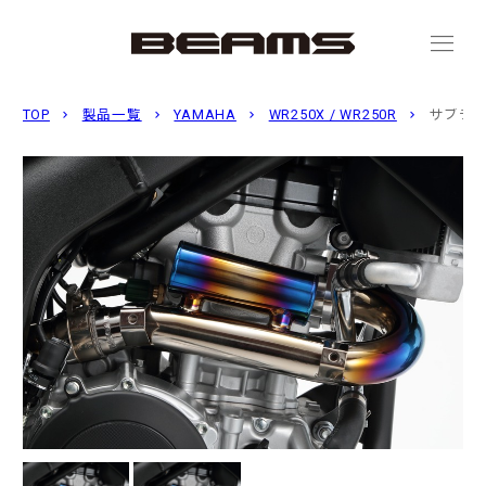
menu
TOP
製品一覧
YAMAHA
WR250X / WR250R
サブチャ