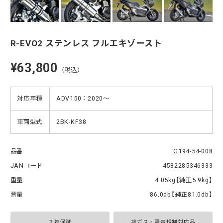
R-EVO2 ステンレス フルエキゾースト
¥63,800
（税込）
対応車種
ADV150：2020〜
車両型式
2BK-KF38
品番
G194-54-008
JANコード
4582285346333
重量
4.05kg【純正5.9kg】
音量
86.0db【純正81.0db】
２年保証
排ガス・騒音規制対応品