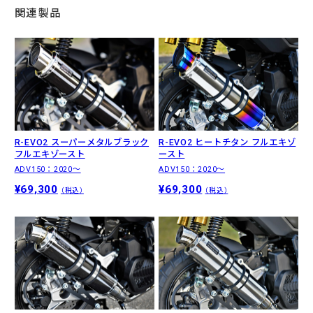
関連製品
R-EVO2 ヒートチタン フルエキゾ
R-EVO2 スーパーメタルブラック
ースト
フルエキゾースト
ADV150：2020〜
ADV150：2020〜
¥69,300
¥69,300
（税込）
（税込）