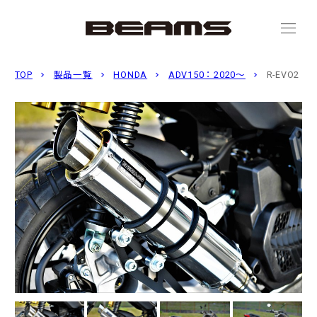
menu
TOP
製品一覧
HONDA
ADV150：2020〜
R-EVO2