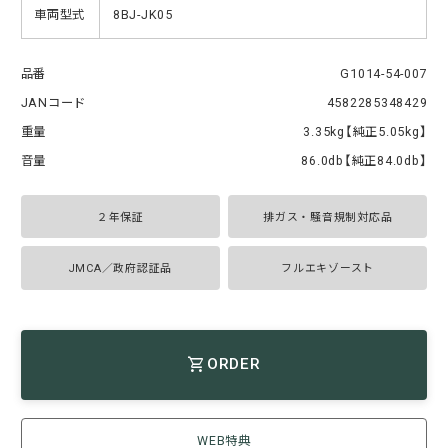
車両型式
8BJ-JK05
品番
G1014-54-007
JANコード
4582285348429
重量
3.35kg【純正5.05kg】
音量
86.0db【純正84.0db】
２年保証
排ガス・騒音規制対応品
JMCA／政府認証品
フルエキゾースト
ORDER
WEB特典