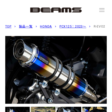
menu
TOP
製品一覧
HONDA
PCX125：2023〜
R-EVO2