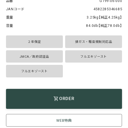
品番
G199-06-000
JANコード
4582285346685
重量
3.25kg【純正4.25kg】
音量
84.0db【純正78.0db】
２年保証
排ガス・騒音規制対応品
JMCA／政府認証品
フルエキゾースト
フルエキゾースト
ORDER
WEB特典