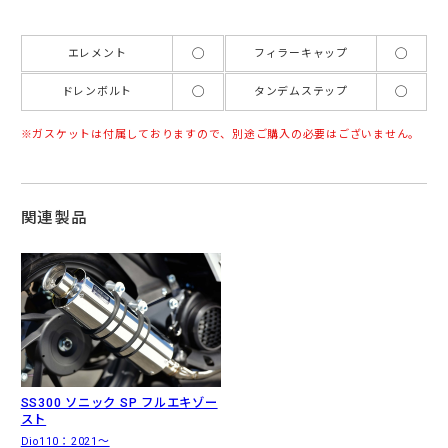
◯
◯
エレメント
フィラーキャップ
◯
◯
ドレンボルト
タンデムステップ
ガスケットは付属しておりますので、別途ご購入の必要はございません。
関連製品
SS300 ソニック SP フルエキゾー
スト
Dio110：2021〜