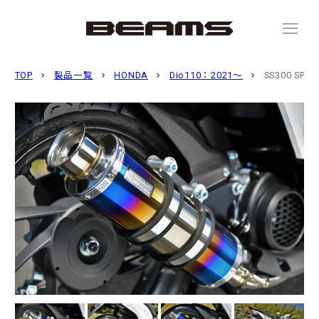
menu
TOP
製品一覧
HONDA
Dio110：2021〜
SS300 S