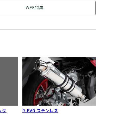
WEB特典
R-EVO ステンレス
ック