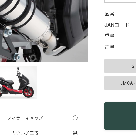
品番
JANコード
重量
音量
２
JMC
◯
フィラーキャップ
無
カウル加工等