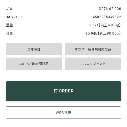
品番
G276-62-000
JANコード
4582285349822
重量
3.3㎏【純正4.95㎏】
音量
85.0db【純正80.0db】
２年保証
排ガス・騒音規制対応品
JMCA／政府認証品
フルエキゾースト
ORDER
WEB特典