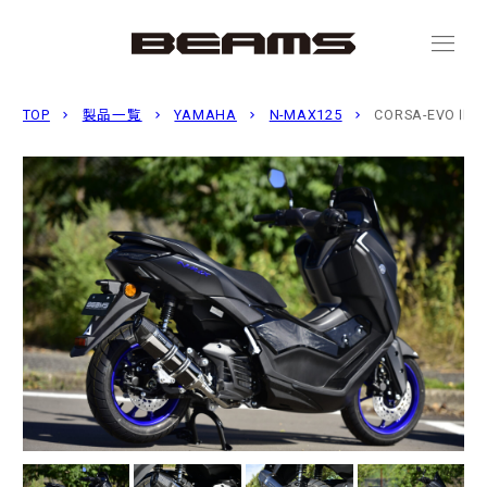
menu
TOP
製品一覧
YAMAHA
N-MAX125
CORSA-EVOⅡ