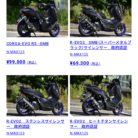
R-EVO2 SMB（スーパーメタルブ
CORSA-EVO RS -SMB
ラック）サイレンサー 政府認証
N-MAX125
N-MAX125
¥99,000
¥69,300
（税込）
（税込）
R-EVO2 ステンレスサイレンサ
R-EVO2 ヒートチタンサイレン
ー 政府認証
サー 政府認証
N-MAX125
N-MAX125