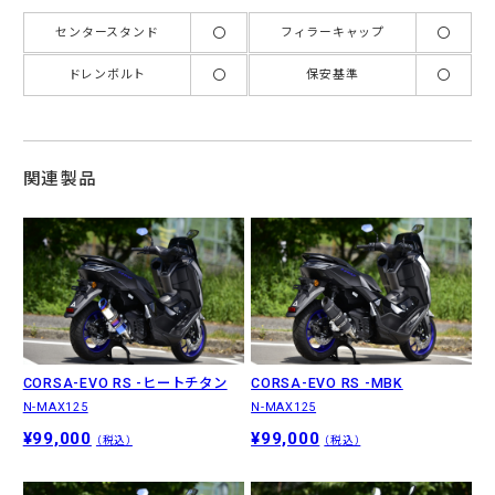
〇
〇
センタースタンド
フィラーキャップ
〇
〇
ドレンボルト
保安基準
関連製品
CORSA-EVO RS -ヒートチタン
CORSA-EVO RS -MBK
N-MAX125
N-MAX125
¥99,000
¥99,000
（税込）
（税込）