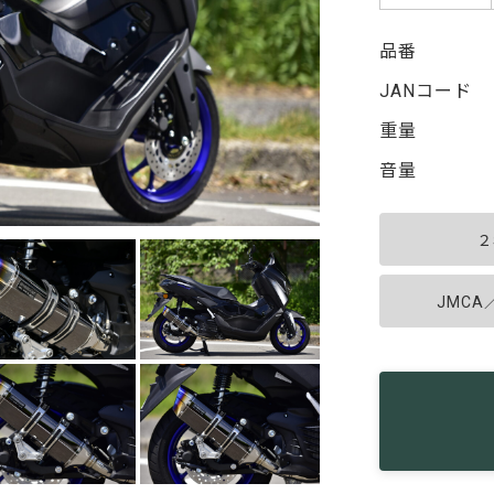
品番
JANコード
重量
音量
２
JMC