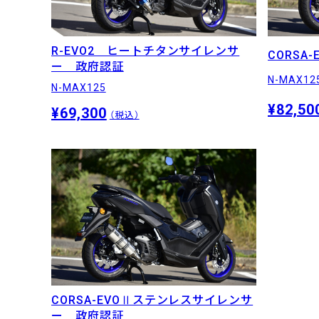
R-EVO2 ヒートチタンサイレンサ
CORSA
ー 政府認証
N-MAX12
N-MAX125
¥82,50
¥69,300
（税込）
CORSA-EVOⅡステンレスサイレンサ
ー 政府認証