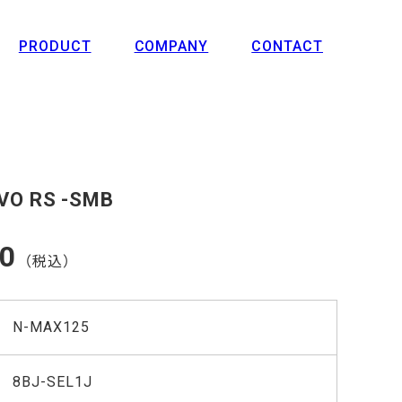
PRODUCT
COMPANY
CONTACT
VO RS -SMB
00
（税込）
N-MAX125
8BJ-SEL1J