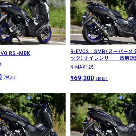
R-EVO2 SMB（スーパー
VO RS -MBK
ック）サイレンサー 政府認
5
N-MAX125
0
¥69,300
（税込）
（税込）