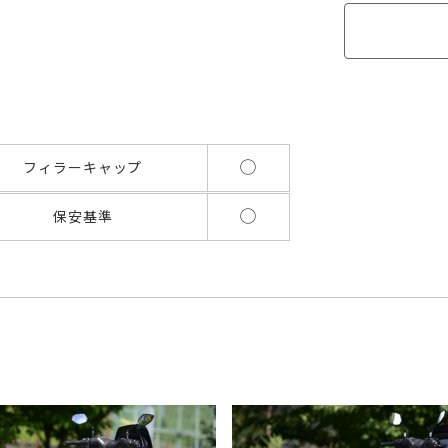
◯
フィラーキャップ
◯
保安基準